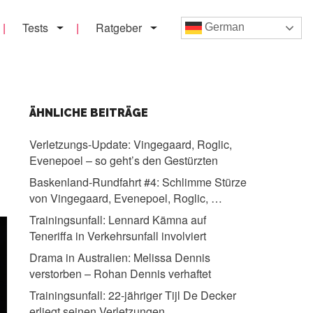
Tests
Ratgeber
German
ÄHNLICHE BEITRÄGE
Verletzungs-Update:
Vingegaard, Roglic,
Evenepoel – so geht’s den Gestürzten
Baskenland-Rundfahrt #4:
Schlimme Stürze
von Vingegaard, Evenepoel, Roglic, …
Trainingsunfall:
Lennard Kämna auf
Teneriffa in Verkehrsunfall involviert
Drama in Australien:
Melissa Dennis
verstorben – Rohan Dennis verhaftet
Trainingsunfall:
22-jähriger Tijl De Decker
erliegt seinen Verletzungen