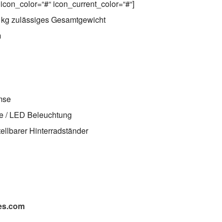
icon_color=“#“ icon_current_color=“#“]
 kg zulässiges Gesamtgewicht
m
mse
e / LED Beleuchtung
llbarer Hinterradständer
es.com