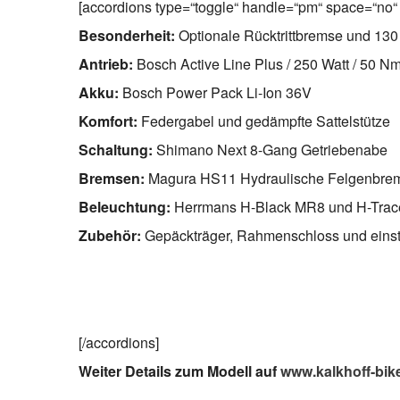
[accordions type=“toggle“ handle=“pm“ space=“no“ 
Besonderheit:
Optionale Rücktrittbremse und 130
Antrieb:
Bosch Active Line Plus / 250 Watt / 50 N
Akku:
Bosch Power Pack Li-Ion 36V
Komfort:
Federgabel und gedämpfte Sattelstütze
Schaltung:
Shimano Next 8-Gang Getriebenabe
Bremsen:
Magura HS11 Hydraulische Felgenbre
Beleuchtung:
Herrmans H-Black MR8 und H-Trac
Zubehör:
Gepäckträger, Rahmenschloss und einste
[/accordions]
Weiter Details zum Modell auf
www.kalkhoff-bik