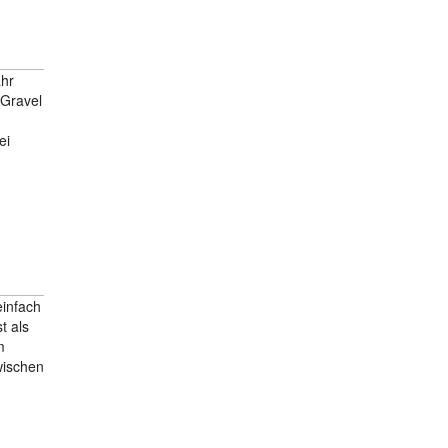
ahr
 Gravel
ei
einfach
t als
m
wischen