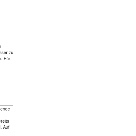
n
sser zu
. Für
mende
reits
. Auf