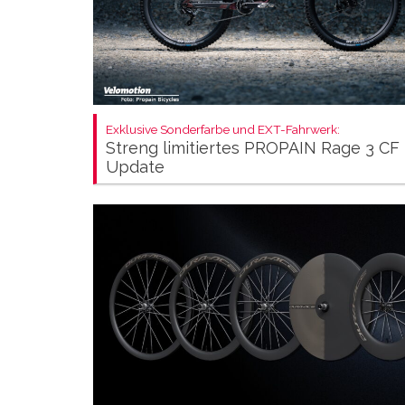
Exklusive Sonderfarbe und EXT-Fahrwerk:
Streng limitiertes PROPAIN Rage 3 CF
Update