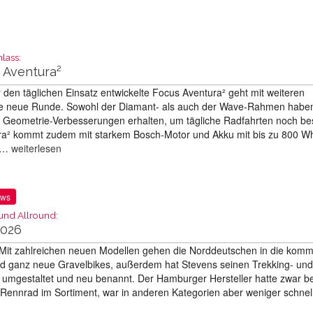
nlass:
 Aventura²
 den täglichen Einsatz entwickelte Focus Aventura² geht mit weiteren
ne neue Runde. Sowohl der Diamant- als auch der Wave-Rahmen habe
 Geometrie-Verbesserungen erhalten, um tägliche Radfahrten noch be
a² kommt zudem mit starkem Bosch-Motor und Akku mit bis zu 800 Wh
6 …
weiterlesen
ews
 und Allround:
2026
 Mit zahlreichen neuen Modellen gehen die Norddeutschen in die kom
ind ganz neue Gravelbikes, außerdem hat Stevens seinen Trekking- und
t umgestaltet und neu benannt. Der Hamburger Hersteller hatte zwar be
ennrad im Sortiment, war in anderen Kategorien aber weniger schnell