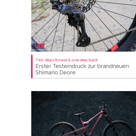
Two steps forward, one step back:
Erster Testeindruck zur brandneuen
Shimano Deore