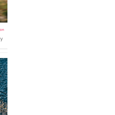
von
ty