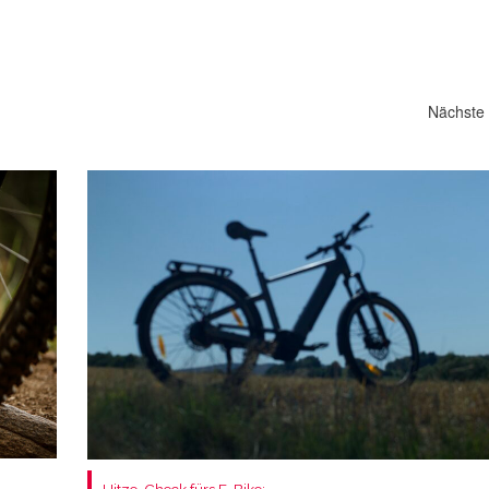
Nächste 
Hitze-Check fürs E-Bike: