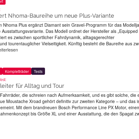
rt
:
ert Nhoma-Baureihe um neue Plus-Variante
m Nhoma Plus ergänzt Diamant sein Gravel-Programm für das Modellj
 Ausstattungsvariante. Das Modell ordnet der Hersteller als „Equipped
niert es zwischen sportlicher Fahrdynamik, alltagsgerechter
nd tourentauglicher Vielseitigkeit. Künftig besteht die Baureihe aus zw
iterlesen
Kompletträder
Tests
est:
leiter für Alltag und Tour
t Fahrräder, die schreien nach Aufmerksamkeit, und es gibt solche, die 
ue Moustache Xroad gehört definitiv zur zweiten Kategorie – und das is
emeint. Mit dem brandneuen Bosch Performance Line PX Motor, eine
Rahmenkonzept bis Größe XL und einer Ausstattung, die den Spagat z