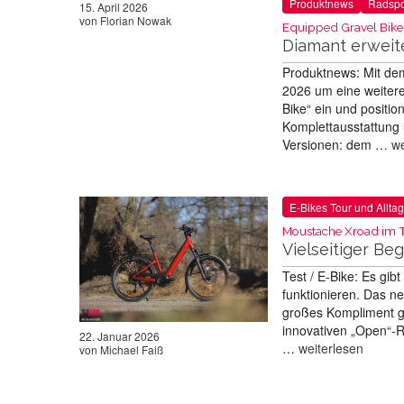
Produktnews
Radspo
15. April 2026
von
Florian Nowak
Equipped Gravel Bike
Diamant erweit
Produktnews: Mit de
2026 um eine weitere
Bike“ ein und positio
Komplettausstattung u
Versionen: dem …
we
E-Bikes Tour und Alltag
Moustache Xroad im T
Vielseitiger Beg
Test / E-Bike: Es gib
funktionieren. Das ne
großes Kompliment g
innovativen „Open“-
22. Januar 2026
…
weiterlesen
von
Michael Faiß