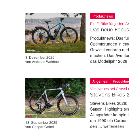
Produktnews
Ein E-Bike für jeden A
Das neue Focus
Produktnews: Das für
Optimierungen in ei
Gewicht verloren und
machen. Das Aventur
3. Dezember 2025
das Modelljahr 202
von
Andreas Waldera
Allgemein
Produktn
Viel Neues bei Gravel
Stevens Bikes 
Stevens Bikes 2026:
Saison. Highlights s
Alltagsräder komplet
um 1990 ein Carbon-R
18. September 2025
den …
weiterlesen
von
Caspar Gebel