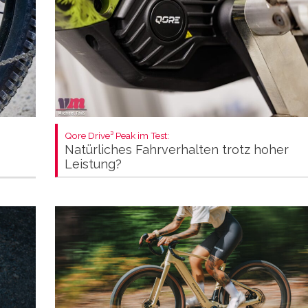
Qore Drive³ Peak im Test:
Natürliches Fahrverhalten trotz hoher
Leistung?