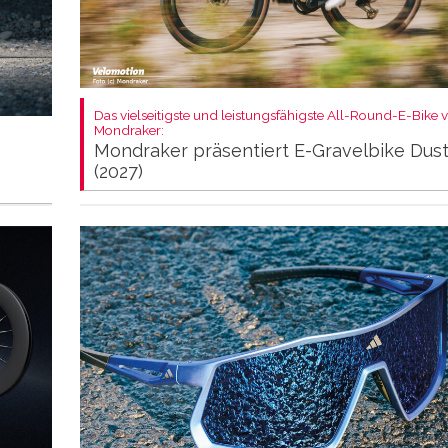
Das vielseitigste und leistungsfähigste All-Round-E-Bike 
Mondraker:
Mondraker präsentiert E-Gravelbike Dus
(2027)