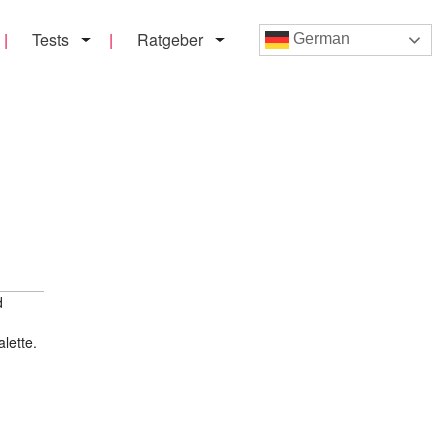
Tests
Ratgeber
German
d
lette.