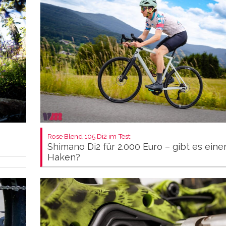
Rose Blend 105 Di2 im Test:
Shimano Di2 für 2.000 Euro – gibt es eine
Haken?