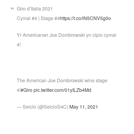
Giro d’Italia 2021
Cymal #4 | Stage #4
https://t.co/iN5CNV5g0o
Yr Americanwr Joe Dombrowski yn cipio cymal
4!
The American Joe Dombrowski wins stage
4!
#Giro
pic.twitter.com/01yILZb4Md
— Seiclo (@SeicloS4C)
May 11, 2021