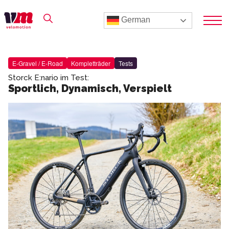
German
E-Gravel / E-Road
Kompletträder
Tests
Storck E:nario im Test:
Sportlich, Dynamisch, Verspielt