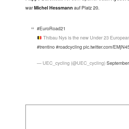
war
Michel Hessmann
auf Platz 20.
#EuroRoad21
Thibau Nys is the new Under 23 Europe
#trentino
#roadcycling
pic.twitter.com/EMjN
— UEC_cycling (@UEC_cycling)
September