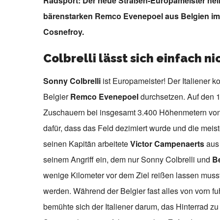
Radsport: Der neue Straßen-Europameister heißt
bärenstarken Remco Evenepoel aus Belgien im 
Cosnefroy.
Colbrelli lässt sich einfach n
Sonny Colbrelli
ist Europameister! Der Italiener
Belgier
Remco Evenepoel
durchsetzen. Auf den 17
Zuschauern bei insgesamt 3.400 Höhenmetern von 
dafür, dass das Feld dezimiert wurde und die meis
seinen Kapitän arbeitete
Victor Campenaerts
aus 
seinem Angriff ein, dem nur Sonny Colbrelli und
B
wenige Kilometer vor dem Ziel reißen lassen musst
werden. Während der Belgier fast alles von vorn fu
bemühte sich der Italiener darum, das Hinterrad zu