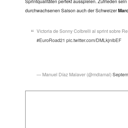
Sprintqualitäten perfekt ausspielen. Zufrieden sein
durchwachsenen Saison auch der Schweizer
Marc
Victoria de Sonny Colbrelli al sprint sobre 
#EuroRoad21
pic.twitter.com/DMLkjnibEF
— Manuel Díaz Malaver (@mdiamal)
Septem