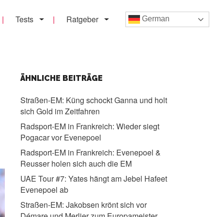
Tests
Ratgeber
German
ÄHNLICHE BEITRÄGE
Straßen-EM:
Küng schockt Ganna und holt
sich Gold im Zeitfahren
Radsport-EM in Frankreich:
Wieder siegt
Pogacar vor Evenepoel
Radsport-EM in Frankreich:
Evenepoel &
Reusser holen sich auch die EM
UAE Tour #7:
Yates hängt am Jebel Hafeet
Evenepoel ab
Straßen-EM:
Jakobsen krönt sich vor
Démare und Merlier zum Europameister