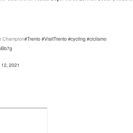
an Champion
#Trento
#VisitTrento
#cycling
#ciclismo
45Bb7g
 12, 2021