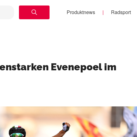
Produktnews
Radsport
renstarken Evenepoel im