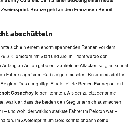
 Sonny Colbrelli. Der Italiener bezwang einen heute
Zweiersprint. Bronze geht an den Franzosen Benoit
icht abschütteln
 konnte sich ein einem enorm spannenden Rennen vor dem
9,2 Kilometern mit Start und Ziel in Trient wurde den
Anfang an Action geboten. Zahlreiche Attacken sorgten schnel
ten Fahrer sogar vom Rad steigen mussten. Besonders viel für
Belgien. Das endgültige Finale leitete Remco Evenepoel mit
enoit Cosnefroy
folgen konnten. Als der zuletzt genannte
e, war klar, dass die beiden den Sieg unter sich ausmachen
hr – und wohl der wirklich stärkste Fahrer im Peloton war –
 halten. Im Zweiersprint um Gold konnte er dann seine