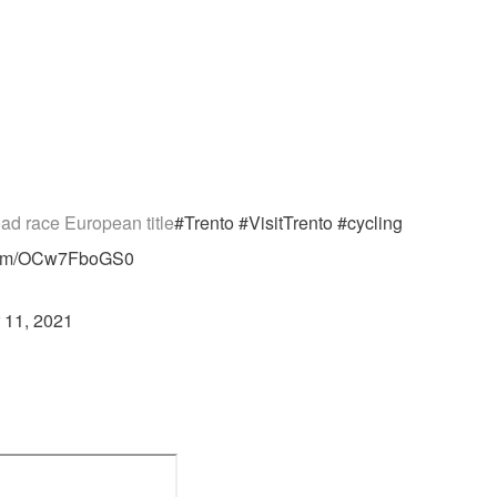
ad race European title
#Trento
#VisitTrento
#cycling
r.com/OCw7FboGS0
 11, 2021