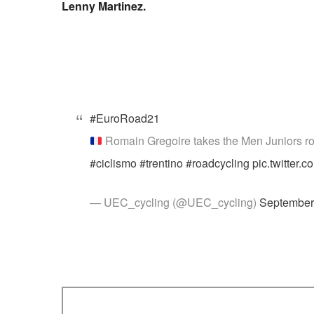
Lenny Martinez.
#EuroRoad21
Romain Gregoire takes the Men Juniors ro
#ciclismo
#trentino
#roadcycling
pic.twitte
— UEC_cycling (@UEC_cycling)
September