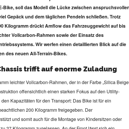
-E-Bike, soll das Modell die Lücke zwischen anspruchsvolle
viel Gepäck und dem täglichen Pendeln schließen. Trotz
0 Kilogramm drückt Amflow das Fahrzeuggewicht auf bis
ichter Vollcarbon-Rahmen sowie der Einsatz des
riebssystems. Wir werfen einen detaillierten Blick auf die
n des neuen All-Terrain-Bikes.
hassis trifft auf enorme Zuladung
amm leichter Vollcarbon-Rahmen, der in der Farbe „Silica Beige
truktion offensichtlich einen starken Fokus auf den Utility-
den Kapazitäten für den Transport: Das Bike ist für ein
beachtlichen 200 Kilogramm freigegeben. Der
tützt und somit auch für die Montage von Kindersitzen oder
s zu 27 Kilogramm zugelassen. An der Front lässt sich ein