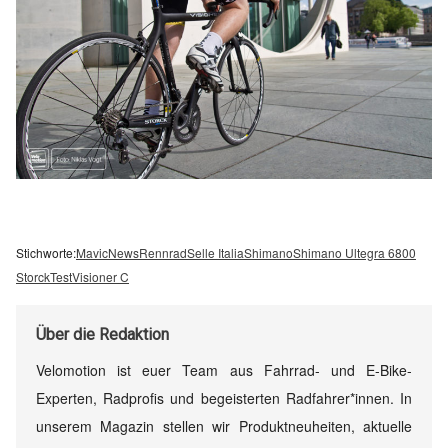
Stichworte:
Mavic
News
Rennrad
Selle Italia
Shimano
Shimano Ultegra 6800
Storck
Test
Visioner C
Über
die Redaktion
Velomotion ist euer Team aus Fahrrad- und E-Bike-
Experten, Radprofis und begeisterten Radfahrer*innen. In
unserem Magazin stellen wir Produktneuheiten, aktuelle