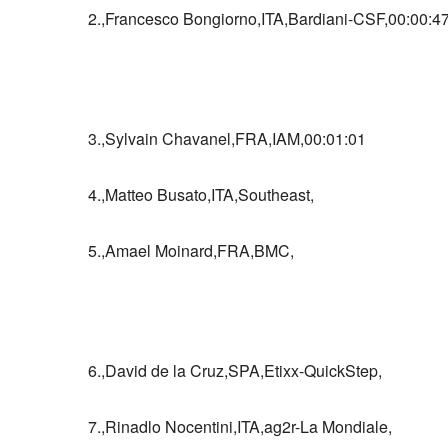
2.,Francesco Bongiorno,ITA,Bardiani-CSF,00:00:4
3.,Sylvain Chavanel,FRA,IAM,00:01:01
4.,Matteo Busato,ITA,Southeast,
5.,Amael Moinard,FRA,BMC,
6.,David de la Cruz,SPA,Etixx-QuickStep,
7.,Rinadlo Nocentini,ITA,ag2r-La Mondiale,