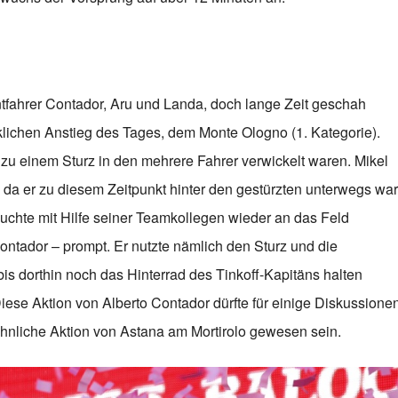
tfahrer Contador, Aru und Landa, doch lange Zeit geschah
klichen Anstieg des Tages, dem Monte Ologno (1. Kategorie).
 zu einem Sturz in den mehrere Fahrer verwickelt waren. Mikel
 da er zu diesem Zeitpunkt hinter den gestürzten unterwegs war
uchte mit Hilfe seiner Teamkollegen wieder an das Feld
ntador – prompt. Er nutzte nämlich den Sturz und die
s dorthin noch das Hinterrad des Tinkoff-Kapitäns halten
iese Aktion von Alberto Contador dürfte für einige Diskussione
 ähnliche Aktion von Astana am Mortirolo gewesen sein.