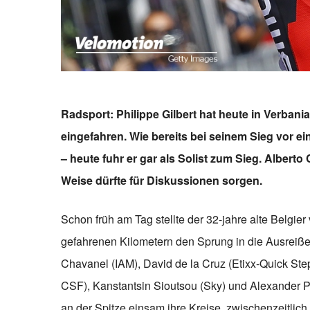
Radsport: Philippe Gilbert hat heute in Verbani
eingefahren. Wie bereits bei seinem Sieg vor e
– heute fuhr er gar als Solist zum Sieg. Albert
Weise dürfte für Diskussionen sorgen.
Schon früh am Tag stellte der 32-jahre alte Belgi
gefahrenen Kilometern den Sprung in die Ausreiße
Chavanel (IAM), David de la Cruz (Etixx-Quick Ste
CSF), Kanstantsin Sioutsou (Sky) und Alexander 
an der Spitze einsam ihre Kreise, zwischenzeitlic