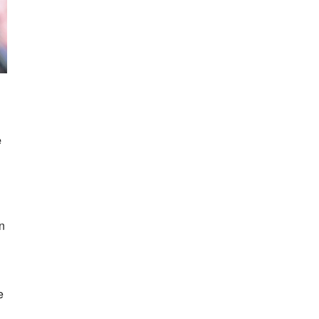
e
n
e