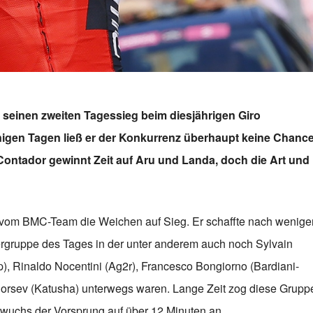
a seinen zweiten Tagessieg beim diesjährigen Giro
inigen Tagen ließ er der Konkurrenz überhaupt keine Chanc
o Contador gewinnt Zeit auf Aru und Landa, doch die Art und
er vom BMC-Team die Weichen auf Sieg. Er schaffte nach wenige
rgruppe des Tages in der unter anderem auch noch Sylvain
p), Rinaldo Nocentini (Ag2r), Francesco Bongiorno (Bardiani-
Porsev (Katusha) unterwegs waren. Lange Zeit zog diese Grupp
h wuchs der Vorsprung auf über 12 Minuten an.