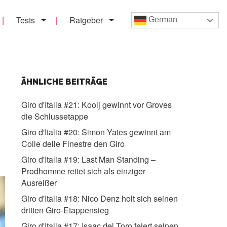
Tests
Ratgeber
German
ÄHNLICHE BEITRÄGE
Giro d'Italia #21:
Kooij gewinnt vor Groves
die Schlussetappe
Giro d'Italia #20:
Simon Yates gewinnt am
Colle delle Finestre den Giro
Giro d'Italia #19:
Last Man Standing –
Prodhomme rettet sich als einziger
Ausreißer
Giro d'Italia #18:
Nico Denz holt sich seinen
dritten Giro-Etappensieg
Giro d'Italia #17:
Isaac del Toro feiert seinen