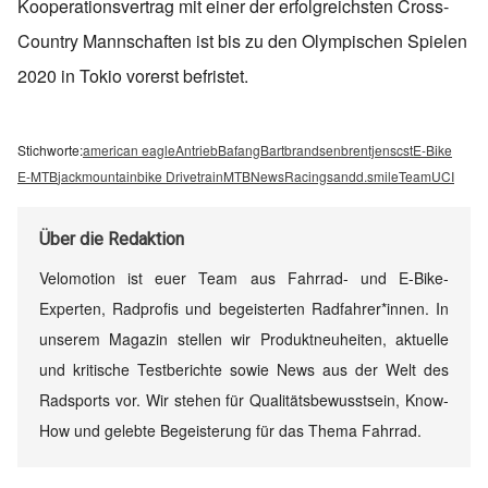
Kooperationsvertrag mit einer der erfolgreichsten Cross-
Country Mannschaften ist bis zu den Olympischen Spielen
2020 in Tokio vorerst befristet.
Stichworte:
american eagle
Antrieb
Bafang
Bart
brandsen
brentjens
cst
E-Bike
E-MTB
jack
mountainbike Drivetrain
MTB
News
Racing
sandd.
smile
Team
UCI
Über
die Redaktion
Velomotion ist euer Team aus Fahrrad- und E-Bike-
Experten, Radprofis und begeisterten Radfahrer*innen. In
unserem Magazin stellen wir Produktneuheiten, aktuelle
und kritische Testberichte sowie News aus der Welt des
Radsports vor. Wir stehen für Qualitätsbewusstsein, Know-
How und gelebte Begeisterung für das Thema Fahrrad.