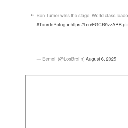
Ben Turner wins the stage! World class leado
#TourdePologne
https://t.co/FGCR9zzABB
pi
— Eemeli (@LosBrolin)
August 6, 2025