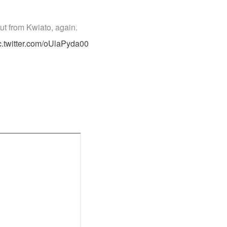
ut from Kwiato, again.
c.twitter.com/oUlaPyda00