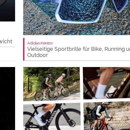
wicht
Adidas Kentro:
Vielseitige Sportbrille für Bike, Running 
Outdoor