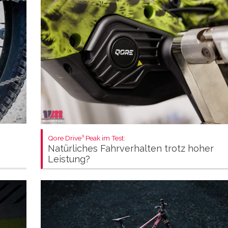
Qore Drive³ Peak im Test:
Natürliches Fahrverhalten trotz hoher
Leistung?