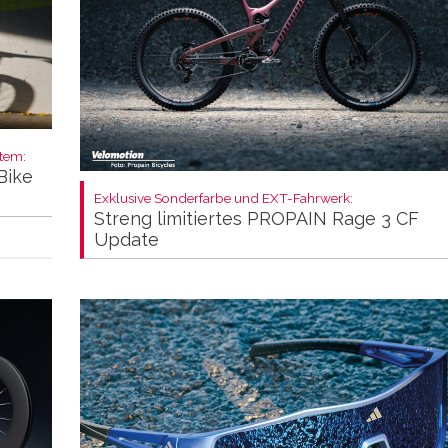
stem:
Bike
Exklusive Sonderfarbe und EXT-Fahrwerk:
Streng limitiertes PROPAIN Rage 3 CF
Update