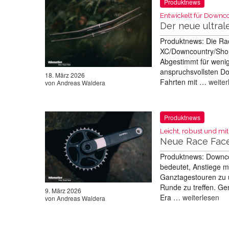
Produktnews
Entwickelt für Downcou
Der neue ultral
Produktnews: Die Ra
XC/Downcountry/Short
Abgestimmt für wenig
anspruchsvollsten Do
18. März 2026
Fahrten mit …
weiter
von
Andreas Waldera
Produktnews
Leicht, robust und mit
Neue Race Face
Produktnews: Downcou
bedeutet, Anstiege mi
Ganztagestouren zu 
Runde zu treffen. Ge
9. März 2026
Era …
weiterlesen
von
Andreas Waldera