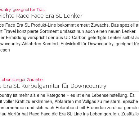
ntry, geeignet für Trail:
eichte Race Face Era SL Lenker
ce Face Era SL Produkt-Line bekommt erneut Zuwachs. Das speziell a
-Travel konzipierte Sortiment umfasst nun auch einen neuen Lenker.
er Ermüdung verspricht der aus UD-Carbon gefertigte Lenker selbst a
wncountry-Abfahrten Komfort. Entwickelt für Downcountry, geeignet für 
lesen
 lebenslanger Garantie:
 Era SL Kurbelgarnitur für Downcountry
ntry ist mehr als eine Kategorie – es ist eine Lebenseinstellung. Es
t voller Kraft zu erklimmen, Abfahrten mit Vollgas zu meistern, epische
unternehmen und sich nach Feierabend mit Freunden zu einer gemei
nau hierfür hat Race Face die Era SL Line ins Leben gerufen. Zusätzli