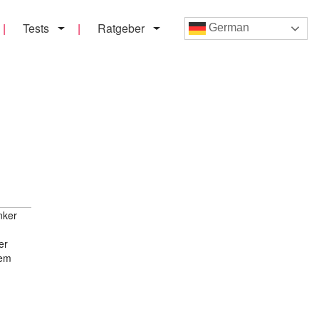
Tests
Ratgeber
German
nker
er
dem