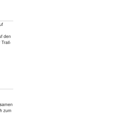
uf
uf den
Trail-
nsamen
ch zum