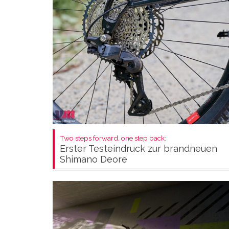
Two steps forward, one step back:
Erster Testeindruck zur brandneuen
Shimano Deore