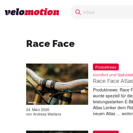
Race Face
Produktnews
Komfort und Stabilität
Race Face Atla
Produktnews: Race Fa
wurde speziell für d
leistungsstarken E-B
Atlas Lenker dem Rid
24. März 2026
neuen Atlas …
weite
von
Andreas Waldera