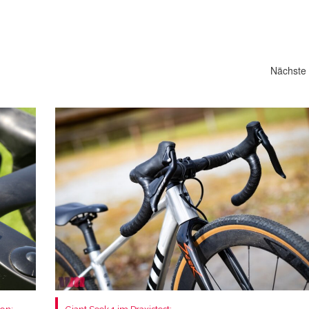
Nächste 
on:
Giant Seek 1 im Praxistest: