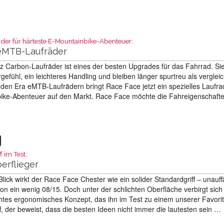
der für härteste E-Mountainbike-Abenteuer:
eMTB-Laufräder
z Carbon-Laufräder ist eines der besten Upgrades für das Fahrrad. Si
rgefühl, ein leichteres Handling und bleiben länger spurtreu als verglei
 den Era eMTB-Laufrädern bringt Race Face jetzt ein spezielles Laufra
bike-Abenteuer auf den Markt. Race Face möchte die Fahreigenschaft
f im Test:
berflieger
Blick wirkt der Race Face Chester wie ein solider Standardgriff – unauffä
on ein wenig 08/15. Doch unter der schlichten Oberfläche verbirgt sich
htes ergonomisches Konzept, das ihn im Test zu einem unserer Favori
f, der beweist, dass die besten Ideen nicht immer die lautesten sein …