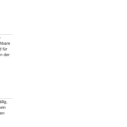
e
chbare
d für
en der
llig,
 ein
ten