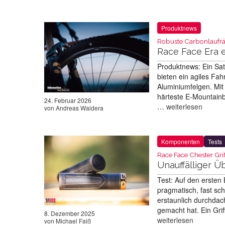
Produktnews
Robuste Carbonlaufrä
Race Face Era 
Produktnews: Ein Sat
bieten ein agiles Fah
Aluminiumfelgen. Mit
härteste E-Mountain
24. Februar 2026
…
weiterlesen
von
Andreas Waldera
Komponenten
Tests
Race Face Chester Grif
Unauffälliger Ü
Test: Auf den ersten 
pragmatisch, fast sch
erstaunlich durchdac
gemacht hat. Ein Grif
8. Dezember 2025
weiterlesen
von
Michael Faiß