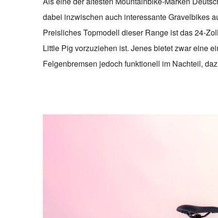
Als eine der ältesten Mountainbike-Marken Deutsc
dabei inzwischen auch interessante Gravelbikes a
Preisliches Topmodell dieser Range ist das 24-Zo
Little Pig vorzuziehen ist. Jenes bietet zwar eine 
Felgenbremsen jedoch funktionell im Nachteil, daz