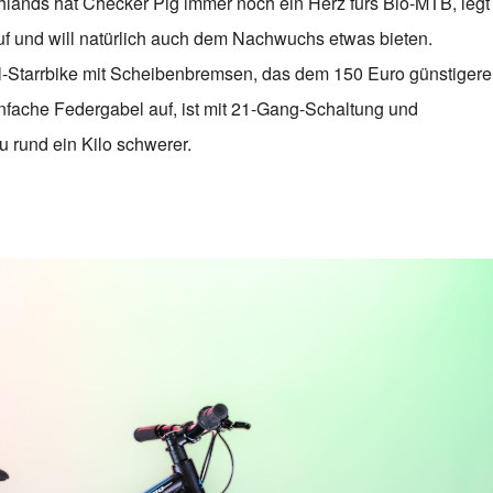
hlands hat Checker Pig immer noch ein Herz fürs Bio-MTB, legt
uf und will natürlich auch dem Nachwuchs etwas bieten.
ll-Starrbike mit Scheibenbremsen, das dem 150 Euro günstiger
einfache Federgabel auf, ist mit 21-Gang-Schaltung und
u rund ein Kilo schwerer.